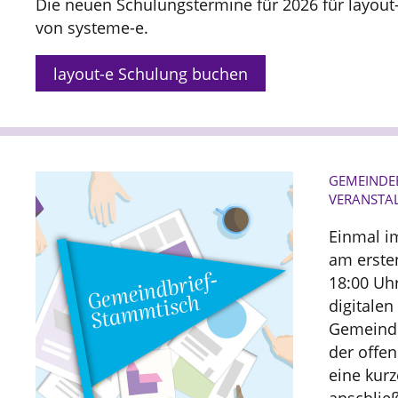
Die neuen Schulungstermine für 2026 für layout-e
von systeme-e.
layout-e Schulung buchen
GEMEINDEB
VERANSTA
Einmal i
am erste
18:00 Uhr
digitalen
Gemeinde
der offen
eine kur